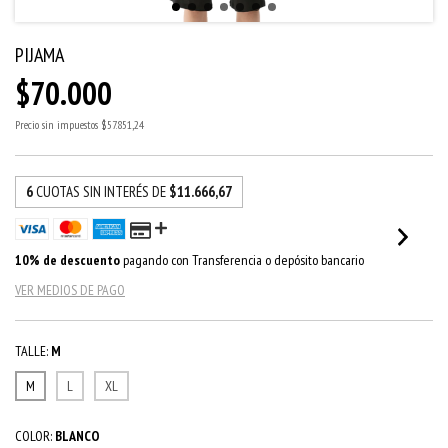
PIJAMA
$70.000
Precio sin impuestos
$57.851,24
6
CUOTAS SIN INTERÉS DE
$11.666,67
10% de descuento
pagando con Transferencia o depósito bancario
VER MEDIOS DE PAGO
TALLE:
M
M
L
XL
COLOR:
BLANCO