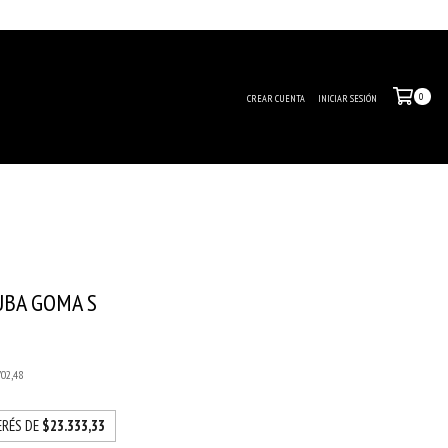
0
CREAR CUENTA
INICIAR SESIÓN
UBA GOMA S
0
702,48
ERÉS DE
$23.333,33