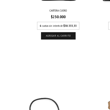
CARTERA CUERO
$230.000
33,33
6
cuotas sin interés de
$38.333,33