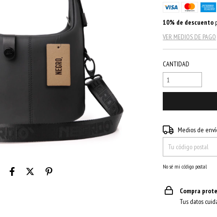
10% de descuento
p
VER MEDIOS DE PAGO
CANTIDAD
Entregas para el CP:
Medios de enví
No sé mi código postal
Compra prote
Tus datos cuid