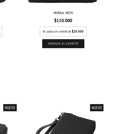
MORRAL MOTO
$120.000
6
cuotas sin interés de
$20.000
6
cuo
NUEVO
NUEVO