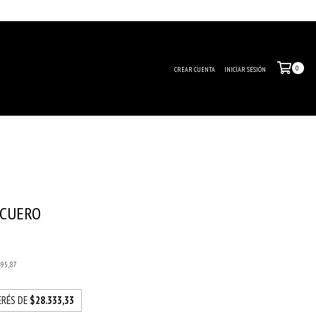
0
CREAR CUENTA
INICIAR SESIÓN
 CUERO
0
495,87
ERÉS DE
$28.333,33