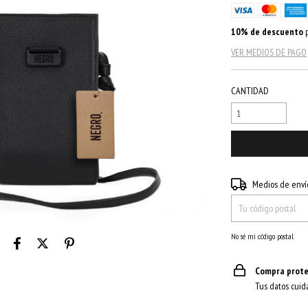
10% de descuento
p
VER MEDIOS DE PAGO
CANTIDAD
Entregas para el CP:
Medios de enví
No sé mi código postal
Compra prote
Tus datos cuid