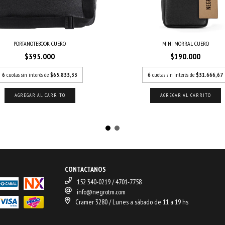
PORTANOTEBOOK CUERO
MINI MORRAL CUERO
$395.000
$190.000
6
cuotas sin interés de
$65.833,33
6
cuotas sin interés de
$31.666,67
CONTACTANOS
152 340-0219 / 4701-7758
info@negrotm.com
Cramer 3280 / Lunes a sábado de 11 a 19 hs